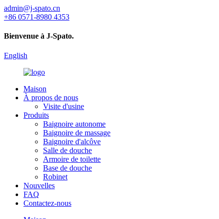
admin@j-spato.cn
+86 0571-8980 4353
Bienvenue à J-Spato.
English
Maison
À propos de nous
Visite d'usine
Produits
Baignoire autonome
Baignoire de massage
Baignoire d'alcôve
Salle de douche
Armoire de toilette
Base de douche
Robinet
Nouvelles
FAQ
Contactez-nous