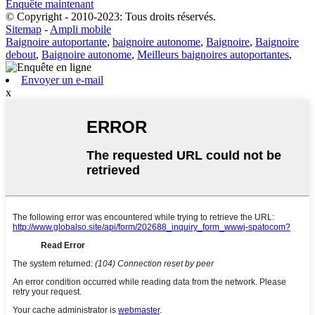
Enquête maintenant
© Copyright - 2010-2023: Tous droits réservés.
Sitemap
-
Ampli mobile
Baignoire autoportante
,
baignoire autonome
,
Baignoire
,
Baignoire
debout
,
Baignoire autonome
,
Meilleurs baignoires autoportantes
,
Envoyer un e-mail
x