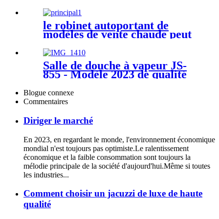
luxe moderne et léger 2023
le robinet autoportant de
modèles de vente chaude peut
être assorti à une variété de
baignoires avec certificat
cupc et ce
Salle de douche à vapeur JS-
855 - Modèle 2023 de qualité
supérieure
Blogue connexe
Commentaires
Diriger le marché
En 2023, en regardant le monde, l'environnement économique
mondial n'est toujours pas optimiste.Le ralentissement
économique et la faible consommation sont toujours la
mélodie principale de la société d'aujourd'hui.Même si toutes
les industries...
Comment choisir un jacuzzi de luxe de haute
qualité