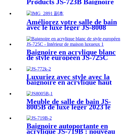
Products JS-723B Baignoire
autoportante en acrylique
blanc empilable la plus
chaude
Améliorez votre salle de bain
avec le luxe léger JS-8008
avec armoire latérale.
Baignoire en acrylique blanc
de style européen JS-725C
Intérieur de maison luxueux
Luxuriez avec style avec la
baignoire en acrylique haut
de gamme JS-772K
Meuble de salle de bain JS-
8005B de luxe léger 2023 le
plus vendu
Baignoire autoportante en
acrylique JS-719B : nouveau