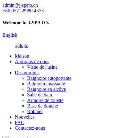
admin@j-spato.cn
+86 0571-8980 4353
Welcome to J-SPATO.
English
Maison
À propos de nous
Visite de l'usine
Des produits
Baignoire autoportante
Baignoire massante
Baignoire en alcôve
Salle de bain
Armoire de toilette
Base de douche
Robinet
Nouvelles
FAQ
Contactez-nous